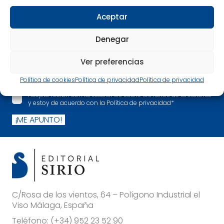
Salud
Aceptar
Más allá
Denegar
Nuevos paradigmas de la Ciencia
Sabiduría oriental
Ver preferencias
Yoga
Política de cookies
Política de privacidad
Política de privacidad
Acepto recibir comunicaciones sobre los libros de la editorial
y estoy de acuerdo con la Política de privacidad
*
¡ME APUNTO!
C/Rosa de los vientos, 64 – Polígono Industrial el
Viso Málaga, España
Teléfono:
(+34) 952 23 52 90