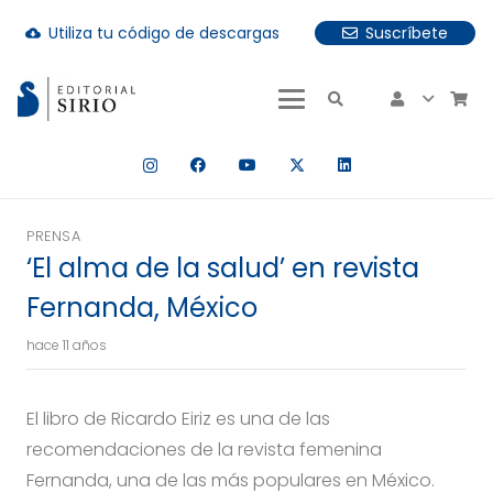
Utiliza tu código de descargas
Suscríbete
cloud_download
uando hay resultados autocompletados, puedes utilizar las fle
PRENSA
‘El alma de la salud’ en revista
Fernanda, México
hace 11 años
El libro de Ricardo Eiriz es una de las
recomendaciones de la revista femenina
Fernanda, una de las más populares en México.