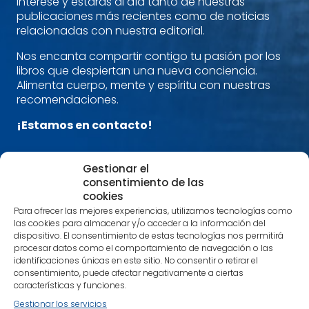
interese y estarás al día tanto de nuestras
publicaciones más recientes como de noticias
relacionadas con nuestra editorial.
Nos encanta compartir contigo tu pasión por los
libros que despiertan una nueva conciencia.
Alimenta cuerpo, mente y espíritu con nuestras
recomendaciones.
¡Estamos en contacto!
Nombre
*
Gestionar el
consentimiento de las
cookies
Correo electrónico
*
Para ofrecer las mejores experiencias, utilizamos tecnologías como
las cookies para almacenar y/o acceder a la información del
dispositivo. El consentimiento de estas tecnologías nos permitirá
procesar datos como el comportamiento de navegación o las
Mis intereses son:
*
identificaciones únicas en este sitio. No consentir o retirar el
Espiritualidad
consentimiento, puede afectar negativamente a ciertas
características y funciones.
Mindfulness
Gestionar los servicios
Psicología