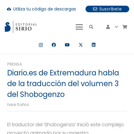
Utiliza tu código de descargas
Suscríbete
cloud_download
uando hay resultados autocompletados, puedes utilizar las fle
PRENSA
Diario.es de Extremadura habla
de la traducción del volumen 3
del Shobogenzo
hace 11 años
El traductor del ‘Shobogenzo’ inició este complejo
proyecto animado por su maestro