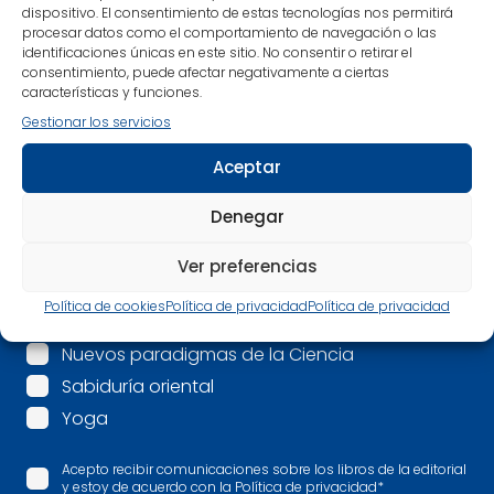
dispositivo. El consentimiento de estas tecnologías nos permitirá
Nombre
*
procesar datos como el comportamiento de navegación o las
identificaciones únicas en este sitio. No consentir o retirar el
consentimiento, puede afectar negativamente a ciertas
Correo electrónico
*
características y funciones.
Gestionar los servicios
Mis intereses son:
*
Aceptar
Espiritualidad
Denegar
Mindfulness
Psicología
Ver preferencias
Salud
Política de cookies
Política de privacidad
Política de privacidad
Más allá
Nuevos paradigmas de la Ciencia
Sabiduría oriental
Yoga
Acepto recibir comunicaciones sobre los libros de la editorial
y estoy de acuerdo con la Política de privacidad
*