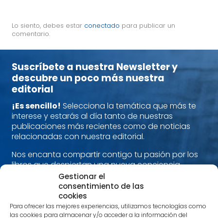
Lo siento, debes estar
conectado
para publicar un
comentario.
Suscríbete a nuestra Newsletter y
descubre un poco más nuestra
editorial
¡Es sencillo!
Selecciona la temática que más te
interese y estarás al día tanto de nuestras
publicaciones más recientes como de noticias
relacionadas con nuestra editorial.
Nos encanta compartir contigo tu pasión por los
libros que despiertan una nueva conciencia.
Alimenta cuerpo, mente y espíritu con nuestras
Gestionar el
recomendaciones.
consentimiento de las
cookies
¡Estamos en contacto!
Para ofrecer las mejores experiencias, utilizamos tecnologías como
las cookies para almacenar y/o acceder a la información del