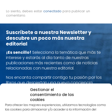
Lo siento, debes estar
conectado
para publicar un
comentario.
Suscríbete a nuestra Newsletter y
descubre un poco más nuestra
editorial
¡Es sencillo!
Selecciona la temática que más te
interese y estarás al día tanto de nuestras
publicaciones más recientes como de noticias
relacionadas con nuestra editorial.
Nos encanta compartir contigo tu pasión por los
libros que despiertan una nueva conciencia.
Alimenta cuerpo, mente y espíritu con nuestras
Gestionar el
recomendaciones.
consentimiento de las
cookies
¡Estamos en contacto!
Para ofrecer las mejores experiencias, utilizamos tecnologías como
las cookies para almacenar y/o acceder a la información del