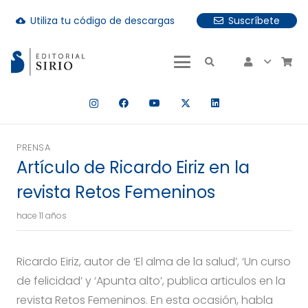
Utiliza tu código de descargas
Suscríbete
cloud_download
uando hay resultados autocompletados, puedes utilizar las fle
PRENSA
Artículo de Ricardo Eiriz en la
revista Retos Femeninos
hace 11 años
Ricardo Eiriz, autor de ‘El alma de la salud’, ‘Un curso
de felicidad’ y ‘Apunta alto’, publica articulos en la
revista Retos Femeninos. En esta ocasión, habla