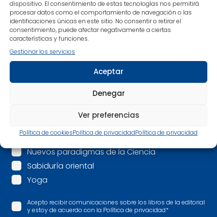
Nombre
*
dispositivo. El consentimiento de estas tecnologías nos permitirá
procesar datos como el comportamiento de navegación o las
identificaciones únicas en este sitio. No consentir o retirar el
consentimiento, puede afectar negativamente a ciertas
Correo electrónico
*
características y funciones.
Gestionar los servicios
Mis intereses son:
*
Aceptar
Espiritualidad
Denegar
Mindfulness
Psicología
Ver preferencias
Salud
Política de cookies
Política de privacidad
Política de privacidad
Más allá
Nuevos paradigmas de la Ciencia
Sabiduría oriental
Yoga
Acepto recibir comunicaciones sobre los libros de la editorial
y estoy de acuerdo con la Política de privacidad
*