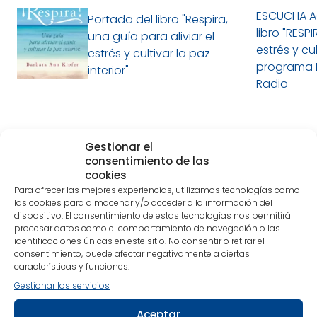
ESCUCHA A
Portada del libro "Respira,
libro "RESPI
una guía para aliviar el
estrés y cul
estrés y cultivar la paz
programa E
interior"
Radio
Lo siento, debes estar
conectado
para publicar un
Gestionar el
comentario.
consentimiento de las
cookies
Para ofrecer las mejores experiencias, utilizamos tecnologías como
Suscríbete a nuestra Newsletter y
las cookies para almacenar y/o acceder a la información del
descubre un poco más nuestra
dispositivo. El consentimiento de estas tecnologías nos permitirá
editorial
procesar datos como el comportamiento de navegación o las
identificaciones únicas en este sitio. No consentir o retirar el
¡Es sencillo!
Selecciona la temática que más te
consentimiento, puede afectar negativamente a ciertas
interese y estarás al día tanto de nuestras
características y funciones.
publicaciones más recientes como de noticias
Gestionar los servicios
relacionadas con nuestra editorial.
Aceptar