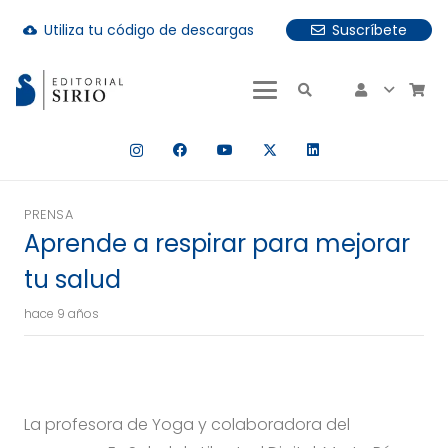
Utiliza tu código de descargas
Suscríbete
cloud_download
uando hay resultados autocompletados, puedes utilizar las fle
PRENSA
Aprende a respirar para mejorar
tu salud
hace 9 años
La profesora de Yoga y colaboradora del