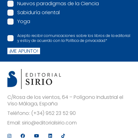
Nuevos paradigmas de la Ciencia
Sabiduría oriental
Yoga
Acepto recibir comunicaciones sobre los libros de la editorial
y estoy de acuerdo con la Política de privacidad
*
¡ME APUNTO!
C/Rosa de los vientos, 64 – Polígono Industrial el
Viso Málaga, España
Teléfono:
(+34) 952 23 52 90
Email:
sirio@editorialsirio.com