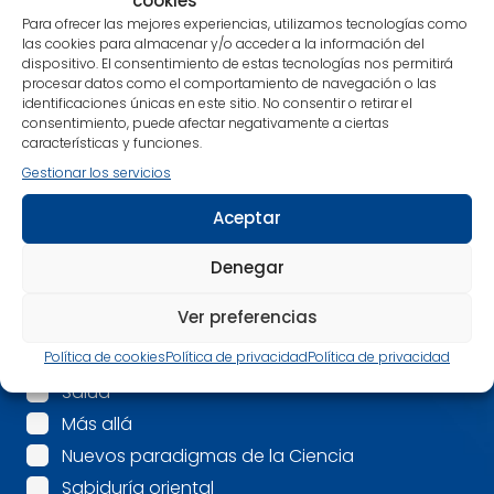
cookies
Alimenta cuerpo, mente y espíritu con nuestras
Para ofrecer las mejores experiencias, utilizamos tecnologías como
recomendaciones.
las cookies para almacenar y/o acceder a la información del
dispositivo. El consentimiento de estas tecnologías nos permitirá
¡Estamos en contacto!
procesar datos como el comportamiento de navegación o las
identificaciones únicas en este sitio. No consentir o retirar el
Nombre
*
consentimiento, puede afectar negativamente a ciertas
características y funciones.
Gestionar los servicios
Correo electrónico
*
Aceptar
Mis intereses son:
*
Denegar
Espiritualidad
Ver preferencias
Mindfulness
Política de cookies
Política de privacidad
Política de privacidad
Psicología
Salud
Más allá
Nuevos paradigmas de la Ciencia
Sabiduría oriental