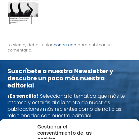
Lo siento, debes estar
conectado
para publicar un
comentario.
Suscríbete a nuestra Newsletter y
descubre un poco más nuestra
editorial
¡Es sencillo!
Selecciona la temática que más te
interese y estarás al día tanto de nuestras
publicaciones más recientes como de noticias
relacionadas con nuestra editorial.
Gestionar el
Nos encanta compartir contigo tu pasión por los
consentimiento de las
libros que despiertan una nueva conciencia.