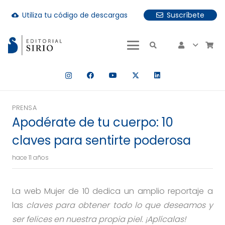
Utiliza tu código de descargas
Suscríbete
cloud_download
uando hay resultados autocompletados, puedes utilizar las fle
PRENSA
Apodérate de tu cuerpo: 10
claves para sentirte poderosa
hace 11 años
La web Mujer de 10 dedica un amplio reportaje a
las
claves para obtener todo lo que deseamos y
ser felices en nuestra propia piel. ¡Aplícalas!