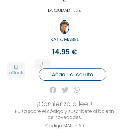
LA CIUDAD FELIZ
KATZ, MABEL
14,95
€
MALUHIA
cantidad
tablet_android
eBook
Añadir al carrito
¡Comienza a leer!
Pulsa sobre el código y suscríbete al boletín
de novedades.
Código
MALUHIA5