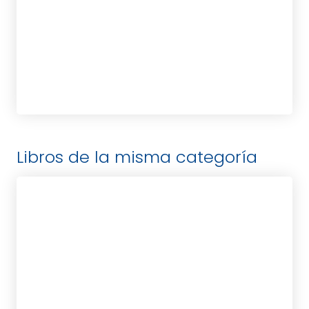
tablet_android
eBook
14,95
€
Libros de la misma categoría