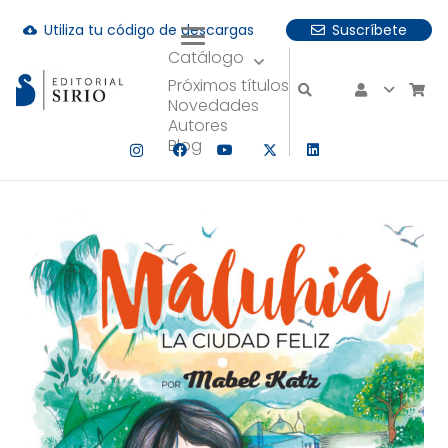
Utiliza tu código de descargas
Suscríbete
cloud_download
Catálogo
uando hay resultados autocompletados, puedes utilizar las fle
Próximos títulos
Novedades
Autores
Blog