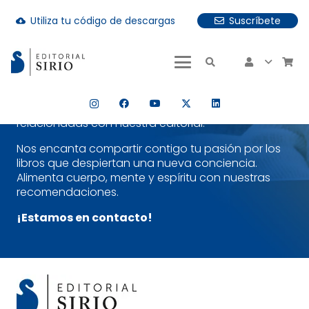
Utiliza tu código de descargas
Suscríbete
Suscríbete a nuestra Newsletter y
cloud_download
descubre un poco más nuestra
uando hay resultados autocompletados, puedes utilizar las fle
editorial
¡Es sencillo!
Selecciona la temática que más te
interese y estarás al día tanto de nuestras
publicaciones más recientes como de noticias
relacionadas con nuestra editorial.
Nos encanta compartir contigo tu pasión por los
libros que despiertan una nueva conciencia.
Alimenta cuerpo, mente y espíritu con nuestras
recomendaciones.
¡Estamos en contacto!