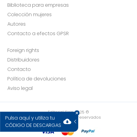
Biblioteca para empresas
Colección mujeres
Autores
Contacto a efectos GPSR
Foreign rights
Distribuidores
Contacto
Política de devoluciones
Aviso legal
Editorial Sirio 2025 ©
Pulsa aquí y utiliza tu
Todos los derechos reservados
cloud_download
CÓDIGO DE DESCARGAS