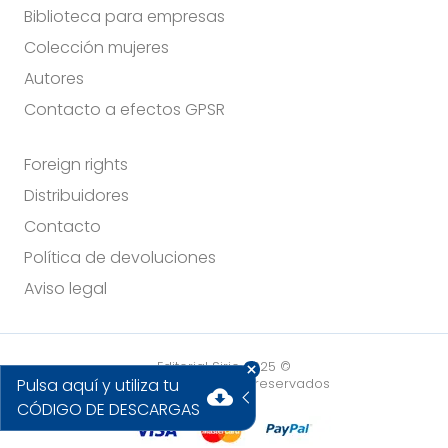
Biblioteca para empresas
Colección mujeres
Autores
Contacto a efectos GPSR
Foreign rights
Distribuidores
Contacto
Política de devoluciones
Aviso legal
Editorial Sirio 2025 ©
Pulsa aquí y utiliza tu
Todos los derechos reservados
cloud_download
CÓDIGO DE DESCARGAS