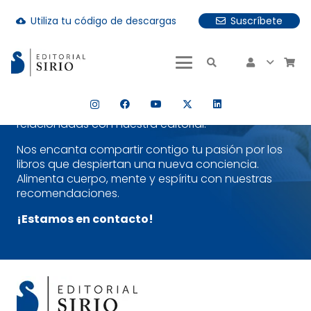
Utiliza tu código de descargas
Suscríbete
Suscríbete a nuestra Newsletter y
cloud_download
descubre un poco más nuestra
uando hay resultados autocompletados, puedes utilizar las fle
editorial
¡Es sencillo!
Selecciona la temática que más te
interese y estarás al día tanto de nuestras
publicaciones más recientes como de noticias
relacionadas con nuestra editorial.
Nos encanta compartir contigo tu pasión por los
libros que despiertan una nueva conciencia.
Alimenta cuerpo, mente y espíritu con nuestras
recomendaciones.
¡Estamos en contacto!