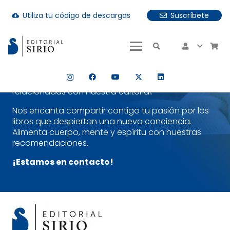
Utiliza tu código de descargas
Suscríbete
Suscríbete a nuestra Newsletter y
cloud_download
descubre un poco más nuestra
uando hay resultados autocompletados, puedes utilizar las fle
editorial
¡Es sencillo!
Selecciona la temática que más te
interese y estarás al día tanto de nuestras
publicaciones más recientes como de noticias
relacionadas con nuestra editorial.
Nos encanta compartir contigo tu pasión por los
libros que despiertan una nueva conciencia.
Alimenta cuerpo, mente y espíritu con nuestras
recomendaciones.
¡Estamos en contacto!