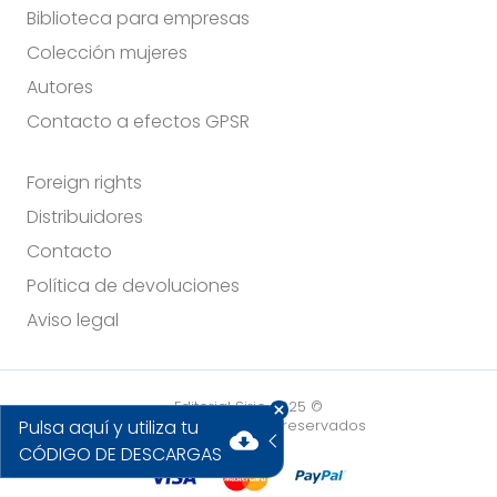
Biblioteca para empresas
Colección mujeres
Autores
Contacto a efectos GPSR
Foreign rights
Distribuidores
Contacto
Política de devoluciones
Aviso legal
Editorial Sirio 2025 ©
Pulsa aquí y utiliza tu
Todos los derechos reservados
cloud_download
CÓDIGO DE DESCARGAS