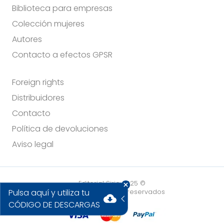
Biblioteca para empresas
Colección mujeres
Autores
Contacto a efectos GPSR
Foreign rights
Distribuidores
Contacto
Política de devoluciones
Aviso legal
Editorial Sirio 2025 ©
Pulsa aquí y utiliza tu
Todos los derechos reservados
cloud_download
CÓDIGO DE DESCARGAS