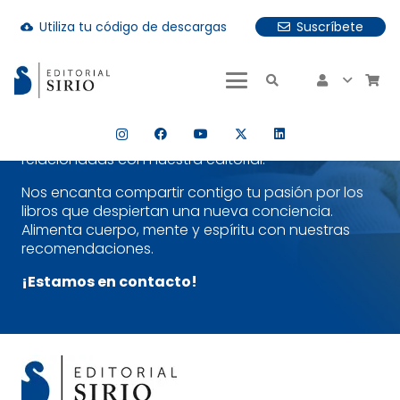
Utiliza tu código de descargas
Suscríbete
Suscríbete a nuestra Newsletter y
cloud_download
descubre un poco más nuestra
uando hay resultados autocompletados, puedes utilizar las fle
editorial
¡Es sencillo!
Selecciona la temática que más te
interese y estarás al día tanto de nuestras
publicaciones más recientes como de noticias
relacionadas con nuestra editorial.
Nos encanta compartir contigo tu pasión por los
libros que despiertan una nueva conciencia.
Alimenta cuerpo, mente y espíritu con nuestras
recomendaciones.
¡Estamos en contacto!