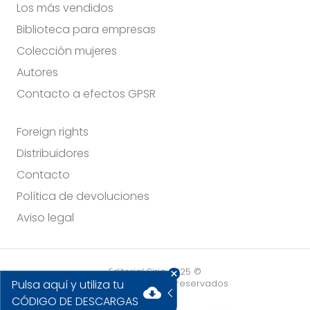
Los más vendidos
Biblioteca para empresas
Colección mujeres
Autores
Contacto a efectos GPSR
Foreign rights
Distribuidores
Contacto
Política de devoluciones
Aviso legal
Editorial Sirio 2025 ©
Pulsa aquí y utiliza tu
Todos los derechos reservados
cloud_download
CÓDIGO DE DESCARGAS