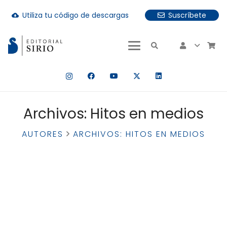
Utiliza tu código de descargas
Suscríbete
cloud_download
uando hay resultados autocompletados, puedes utilizar las fle
Archivos:
Hitos en medios
AUTORES
ARCHIVOS:
HITOS EN MEDIOS