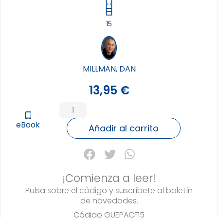
15
MILLMAN, DAN
13,95
€
GUERRERO
PACIFICO,
tablet_android
eBook
EL
Añadir al carrito
cantidad
¡Comienza a leer!
Pulsa sobre el código y suscríbete al boletín
de novedades.
Código
GUEPACF15