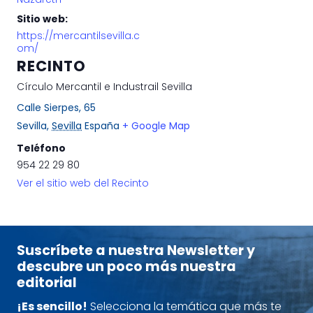
Sitio web:
https://mercantilsevilla.c
om/
RECINTO
Círculo Mercantil e Industrail Sevilla
Calle Sierpes, 65
Sevilla
,
Sevilla
España
+ Google Map
Teléfono
954 22 29 80
Ver el sitio web del Recinto
Suscríbete a nuestra Newsletter y
descubre un poco más nuestra
editorial
¡Es sencillo!
Selecciona la temática que más te