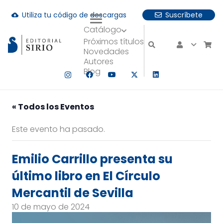
Utiliza tu código de descargas
Suscríbete
cloud_download
Catálogo
uando hay resultados autocompletados, puedes utilizar las fle
Próximos títulos
Novedades
Autores
Blog
« Todos los Eventos
Este evento ha pasado.
Emilio Carrillo presenta su
último libro en El Círculo
Mercantil de Sevilla
10 de mayo de 2024