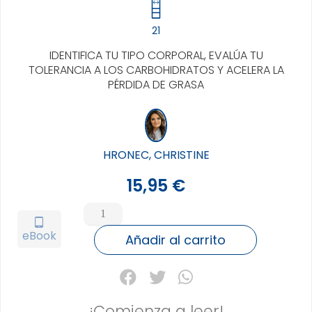
21
IDENTIFICA TU TIPO CORPORAL, EVALÚA TU
TOLERANCIA A LOS CARBOHIDRATOS Y ACELERA LA
PÉRDIDA DE GRASA
HRONEC, CHRISTINE
15,95
€
DESCUBRE
TU
tablet_android
eBook
MACROTIPO
Añadir al carrito
cantidad
¡Comienza a leer!