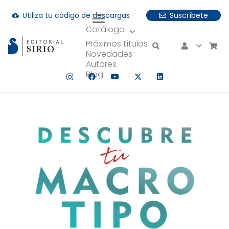
Utiliza tu código de descargas
Suscríbete
cloud_download
Catálogo
uando hay resultados autocompletados, puedes utilizar las fle
Próximos títulos
Novedades
Autores
Blog