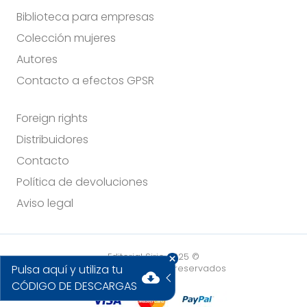
Biblioteca para empresas
Colección mujeres
Autores
Contacto a efectos GPSR
Foreign rights
Distribuidores
Contacto
Política de devoluciones
Aviso legal
Editorial Sirio 2025 ©
Pulsa aquí y utiliza tu
Todos los derechos reservados
cloud_download
CÓDIGO DE DESCARGAS