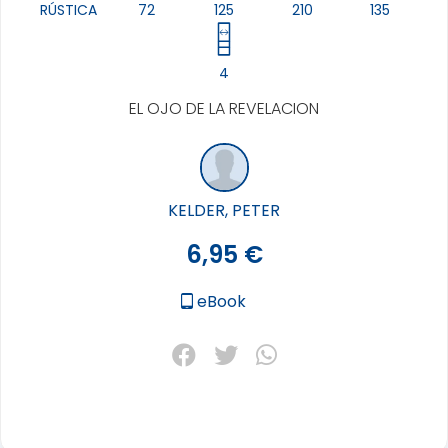
RÚSTICA
72
125
210
135
4
EL OJO DE LA REVELACION
KELDER, PETER
6,95
€
eBook
tablet_android