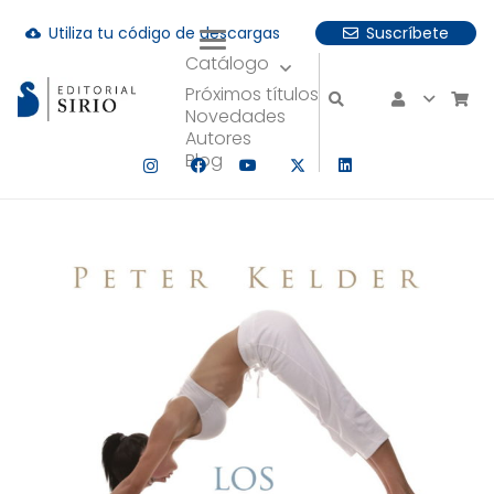
Utiliza tu código de descargas
Suscríbete
cloud_download
Catálogo
uando hay resultados autocompletados, puedes utilizar las fle
Próximos títulos
Novedades
Autores
Blog