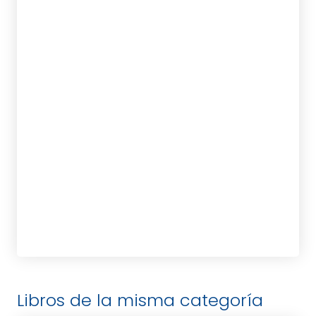
KELDER, PETER
GOODMAN, LAURA
tablet_android
eBook
Libros de la misma categoría