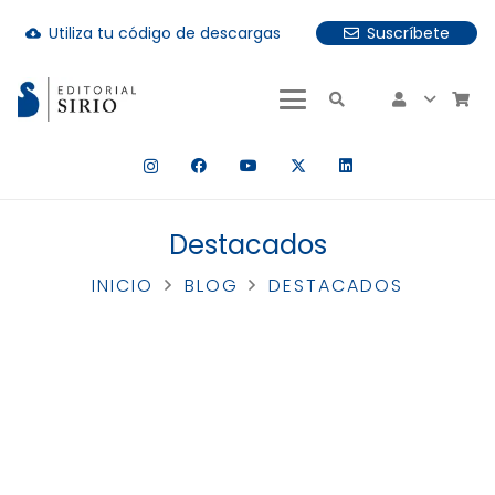
Utiliza tu código de descargas
Suscríbete
cloud_download
uando hay resultados autocompletados, puedes utilizar las fle
Destacados
INICIO
BLOG
DESTACADOS