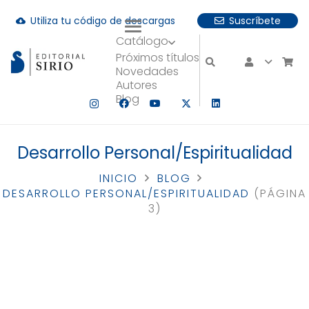
Utiliza tu código de descargas
Suscríbete
cloud_download
Catálogo
uando hay resultados autocompletados, puedes utilizar las fle
Próximos títulos
Novedades
Autores
Blog
Desarrollo Personal/Espiritualidad
INICIO
BLOG
DESARROLLO PERSONAL/ESPIRITUALIDAD
(PÁGINA
3)