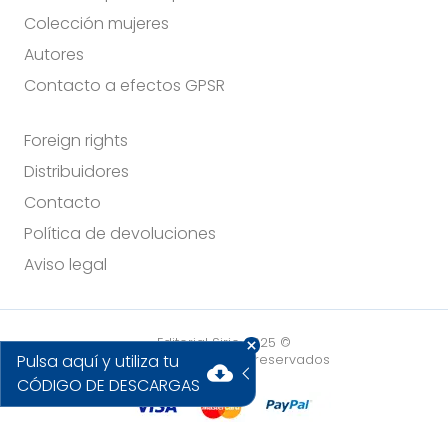
Colección mujeres
Autores
Contacto a efectos GPSR
Foreign rights
Distribuidores
Contacto
Política de devoluciones
Aviso legal
Editorial Sirio 2025 ©
Pulsa aquí y utiliza tu
Todos los derechos reservados
cloud_download
CÓDIGO DE DESCARGAS