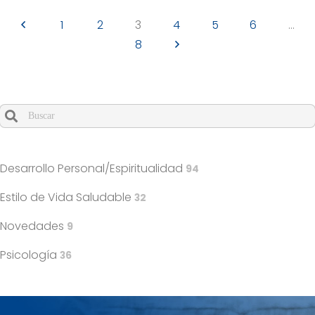
1
2
3
4
5
6
…
8
Cuando hay resultados autocompletados, puedes utilizar l
Desarrollo Personal/Espiritualidad
94
Estilo de Vida Saludable
32
Novedades
9
Psicología
36