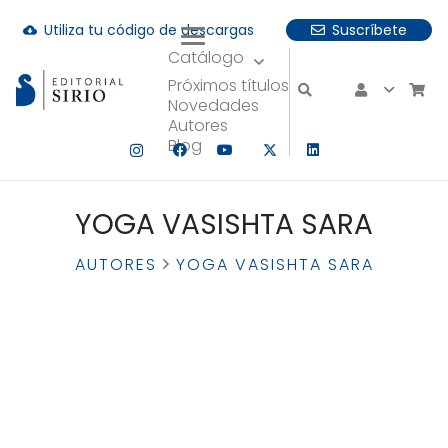
Utiliza tu código de descargas
Suscríbete
cloud_download
Catálogo
uando hay resultados autocompletados, puedes utilizar las fle
Próximos títulos
Novedades
Autores
Blog
YOGA VASISHTA SARA
AUTORES
YOGA VASISHTA SARA
YOGA VASISHTA
SARA