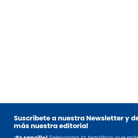
WIGGAN, JESSICA
tablet_android
eBook
12,95
€
Suscríbete a nuestra Newsletter y 
más nuestra editorial
¡Es sencillo!
Selecciona la temática que más 