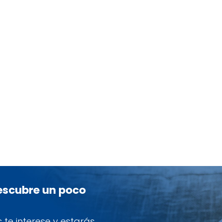
descubre un poco
te interese y estarás