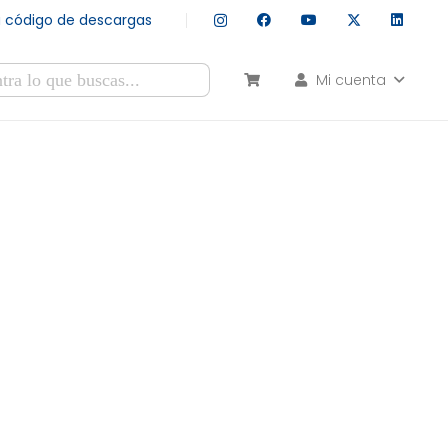
tu código de descargas
Mi cuenta
esultados autocompletados, puedes utilizar las flechas de arr