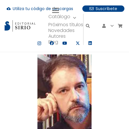
Utiliza tu código de descargas
Suscríbete
cloud_download
Catálogo
uando hay resultados autocompletados, puedes utilizar las fle
Próximos títulos
Novedades
Autores
Blog