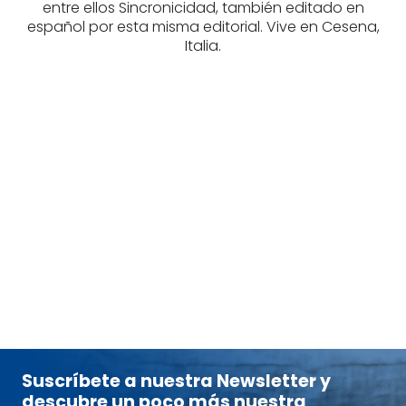
entre ellos Sincronicidad, también editado en
español por esta misma editorial. Vive en Cesena,
Italia.
TEODORANI,
TEODORANI,
MASSIMO
MASSIMO
tablet_android
tablet_android
eBook
eBook
11,95
€
Suscríbete a nuestra Newsletter y
descubre un poco más nuestra