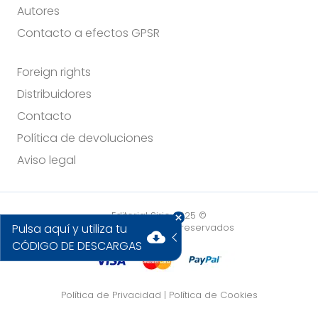
Autores
Contacto a efectos GPSR
Foreign rights
Distribuidores
Contacto
Política de devoluciones
Aviso legal
Editorial Sirio 2025 ©
Pulsa aquí y utiliza tu
Todos los derechos reservados
cloud_download
CÓDIGO DE DESCARGAS
Política de Privacidad
|
Política de Cookies