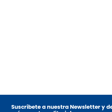
SCHWEIGLER, DIRK
tablet_android
eBook
11,95
€
Suscríbete a nuestra Newsletter y 