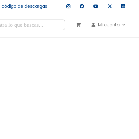
tu código de descargas
Mi cuenta
esultados autocompletados, puedes utilizar las flechas de arr