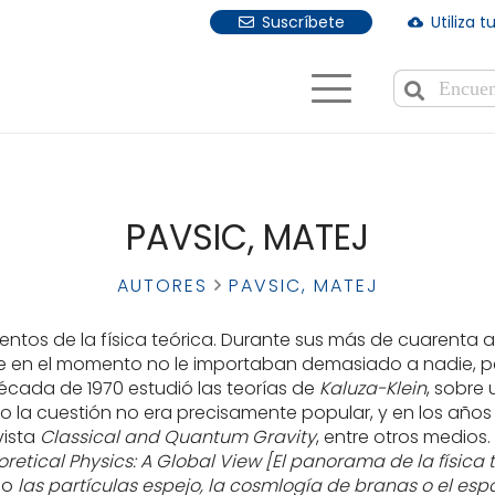
Suscríbete
Utiliza 
cloud_download
Cuando hay r
PAVSIC, MATEJ
AUTORES
PAVSIC, MATEJ
mentos de la física teórica. Durante sus más de cuarenta 
ue en el momento no le importaban demasiado a nadie, p
década de 1970 estudió las teorías de
Kaluza-Klein
, sobre
o la cuestión no era precisamente popular, y en los año
vista
Classical and Quantum Gravity
, entre otros medios. 
etical Physics: A Global View [El panorama de la física t
mo
las partículas espejo, la cosmlogía de branas o el espa