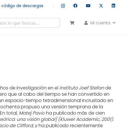
tu código de descargas
Mi cuenta
esultados autocompletados, puedes utilizar las flechas de arr
años de investigación en el
Instituto Joef Stefan
de
ero que al cabo del tiempo se han convertido en
 un espacio-tiempo tetradimensional incrustado en
s ochenta propuso una versión temprana de la
En total,
Matej Pavic
ha publicado más de cien
eórica: una visión global] (Kluwer Academic, 2001).
cio de Clifford
, y ha publicado recientemente