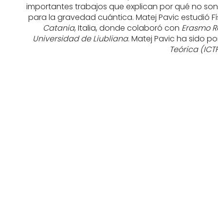
importantes trabajos que explican por qué no son 
para la gravedad cuántica. Matej Pavic estudió Fí
Catania
, Italia, donde colaboró con
Erasmo Re
Universidad de Liubliana
. Matej Pavic ha sido 
Teórica (ICTP
LANZA, DR. ROBERT
BERMAN, BOB
PAVSIC, MATEJ