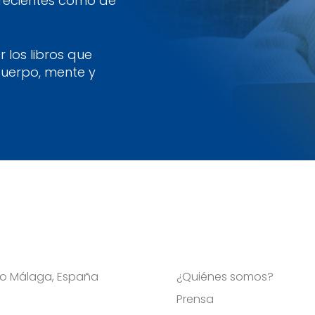
 recientes como de
 los libros que
cuerpo, mente y
Viso Málaga, España
¿Quiénes somos?
Prensa