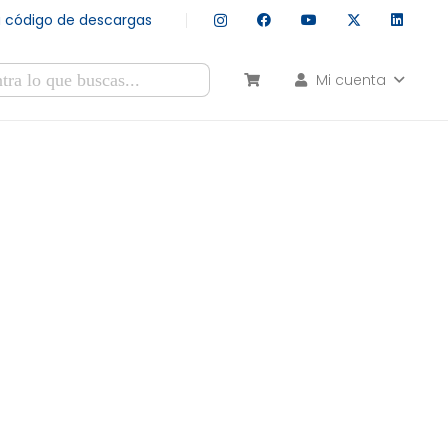
tu código de descargas
Mi cuenta
esultados autocompletados, puedes utilizar las flechas de arr