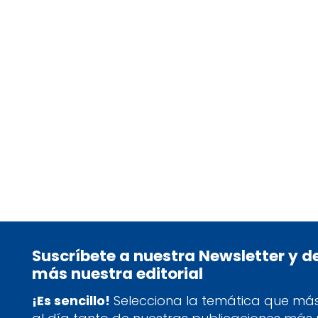
CHESTNUT, DRA. BEATRICE
PAES, URANIO
tablet_android
eBook
15,50
€
Suscríbete a nuestra Newsletter y 
más nuestra editorial
¡Es sencillo!
Selecciona la temática que más 