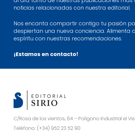
al día tanto de nuestras publicaciones más
noticias relacionadas con nuestra editorial.
Nos encanta compartir contigo tu pasión por
despiertan una nueva conciencia. Alimenta 
espíritu con nuestras recomendaciones.
¡Estamos en contacto!
C/Rosa de los vientos, 64 – Polígono Industrial el 
Teléfono:
(+34) 952 23 52 90