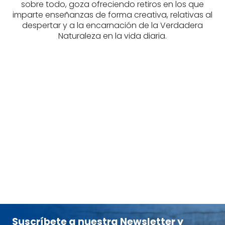
sobre todo, goza ofreciendo retiros en los que
imparte enseñanzas de forma creativa, relativas al
despertar y a la encarnación de la Verdadera
Naturaleza en la vida diaria.
MILLER, DR.
RICHARD
tablet_android
eBook
9,95
€
Suscríbete a nuestra Newsletter y