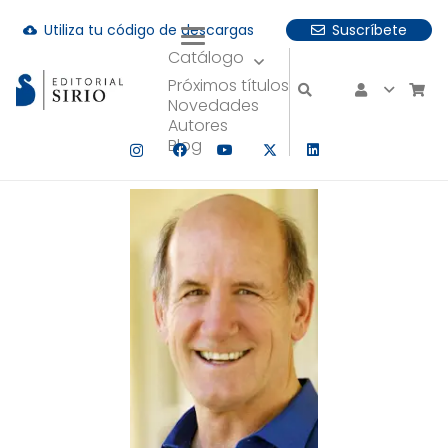
Utiliza tu código de descargas
Suscríbete
cloud_download
Catálogo
uando hay resultados autocompletados, puedes utilizar las fle
Próximos títulos
Novedades
Autores
Blog