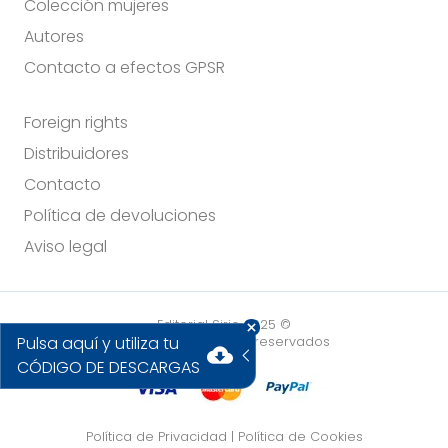
Colección mujeres
Autores
Contacto a efectos GPSR
Foreign rights
Distribuidores
Contacto
Política de devoluciones
Aviso legal
Editorial Sirio 2025 ©
Pulsa aquí y utiliza tu
Todos los derechos reservados
cloud_download
CÓDIGO DE DESCARGAS
Política de Privacidad
|
Política de Cookies