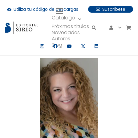
Utiliza tu código de descargas
Suscríbete
cloud_download
Catálogo
uando hay resultados autocompletados, puedes utilizar las fle
Próximos títulos
Novedades
Autores
Blog