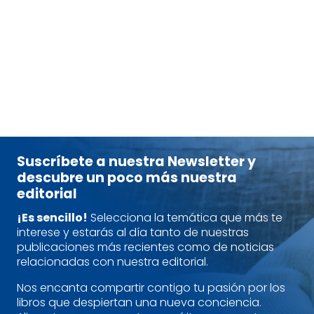
FUNG, DR. JASON
MAYER, EVE
RAMOS, MEGAN
tablet_android
eBook
14,50
€
Suscríbete a nuestra Newsletter y
descubre un poco más nuestra
editorial
¡Es sencillo!
Selecciona la temática que más te
interese y estarás al día tanto de nuestras
publicaciones más recientes como de noticias
relacionadas con nuestra editorial.
Nos encanta compartir contigo tu pasión por los
libros que despiertan una nueva conciencia.