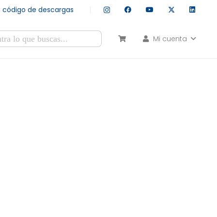
tu código de descargas
Mi cuenta
esultados autocompletados, puedes utilizar las flechas de arr