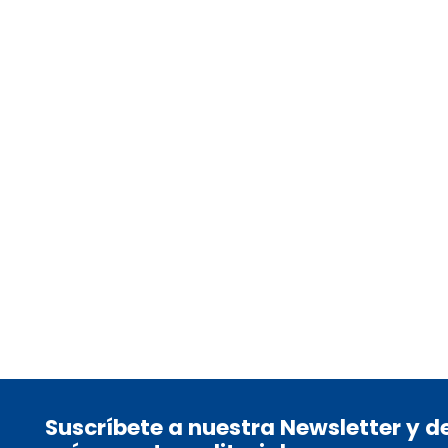
MARTINEZ, MADO
tablet_android
eBook
11,95
€
Suscríbete a nuestra Newsletter y 