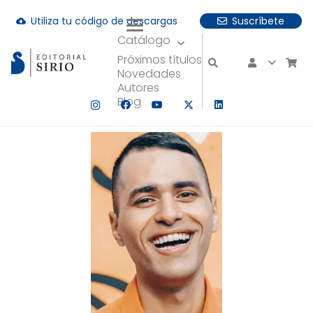
Utiliza tu código de descargas
Suscríbete
cloud_download
Catálogo
uando hay resultados autocompletados, puedes utilizar las fle
Próximos títulos
Novedades
Autores
Blog