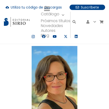
Utiliza tu código de descargas
Suscríbete
cloud_download
Catálogo
uando hay resultados autocompletados, puedes utilizar las fle
Próximos títulos
Novedades
Autores
Blog