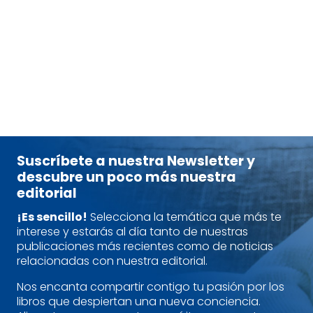
IPPOLITI, AMY
SMITH, DR. TARO
tablet_android
eBook
16,50
€
Suscríbete a nuestra Newsletter y
descubre un poco más nuestra
editorial
¡Es sencillo!
Selecciona la temática que más te
interese y estarás al día tanto de nuestras
publicaciones más recientes como de noticias
relacionadas con nuestra editorial.
Nos encanta compartir contigo tu pasión por los
libros que despiertan una nueva conciencia.