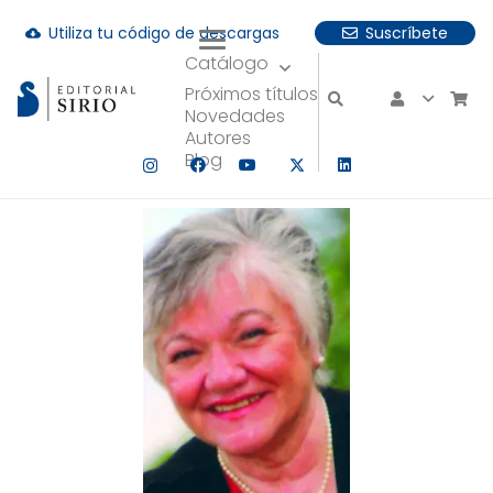
Utiliza tu código de descargas
Suscríbete
cloud_download
Catálogo
uando hay resultados autocompletados, puedes utilizar las fle
Próximos títulos
Novedades
Autores
Blog