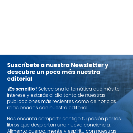
FLYNN, LISA
tablet_android
eBook
14,50
€
Suscríbete a nuestra Newsletter y
descubre un poco más nuestra
editorial
¡Es sencillo!
Selecciona la temática que más te
interese y estarás al día tanto de nuestras
publicaciones más recientes como de noticias
relacionadas con nuestra editorial.
Nos encanta compartir contigo tu pasión por los
libros que despiertan una nueva conciencia.
Alimenta cuerpo, mente y espíritu con nuestras