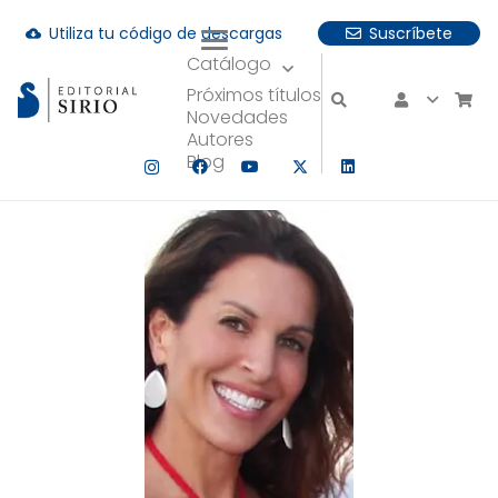
Utiliza tu código de descargas
Suscríbete
cloud_download
Catálogo
uando hay resultados autocompletados, puedes utilizar las fle
Próximos títulos
Novedades
Autores
Blog