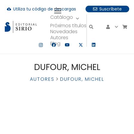
Utiliza tu código de descargas
Suscríbete
cloud_download
Catálogo
uando hay resultados autocompletados, puedes utilizar las fle
Próximos títulos
Novedades
Autores
Blog
DUFOUR, MICHEL
AUTORES
DUFOUR, MICHEL
DUFOUR, MICHEL