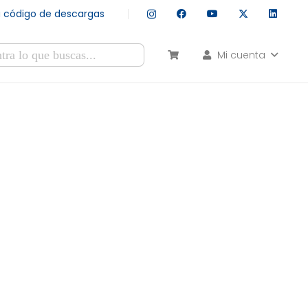
tu código de descargas
Mi cuenta
esultados autocompletados, puedes utilizar las flechas de arr