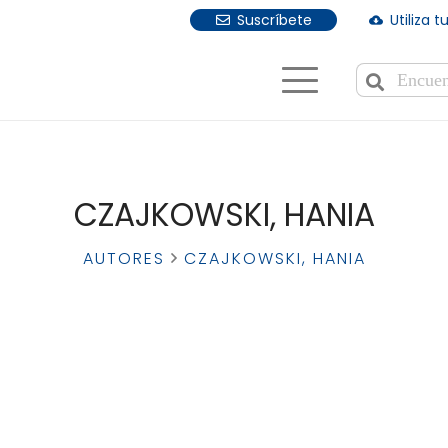
Suscríbete
Utiliza 
cloud_download
Cuando hay r
CZAJKOWSKI, HANIA
AUTORES
CZAJKOWSKI, HANIA