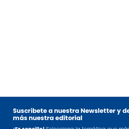
CZAJKOWSKI, HANIA
tablet_android
eBook
21,95
€
Suscríbete a nuestra Newsletter y 
más nuestra editorial
¡Es sencillo!
Selecciona la temática que más 