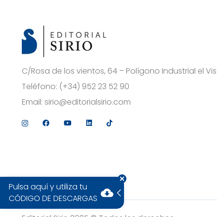
C/Rosa de los vientos, 64 – Polígono Industrial el 
Teléfono:
(+34) 952 23 52 90
Email:
sirio@editorialsirio.com
Pulsa aquí y utiliza tu
cloud_download
CÓDIGO DE DESCARGAS