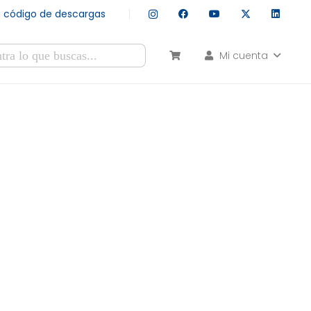
tu código de descargas
Mi cuenta
esultados autocompletados, puedes utilizar las flechas de arr