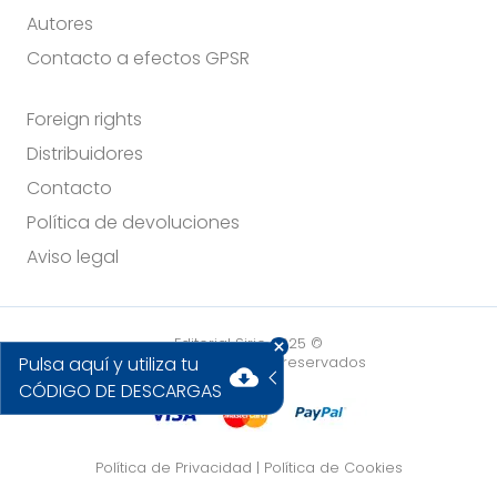
Autores
Contacto a efectos GPSR
Foreign rights
Distribuidores
Contacto
Política de devoluciones
Aviso legal
Editorial Sirio 2025 ©
Pulsa aquí y utiliza tu
Todos los derechos reservados
cloud_download
CÓDIGO DE DESCARGAS
Política de Privacidad
|
Política de Cookies