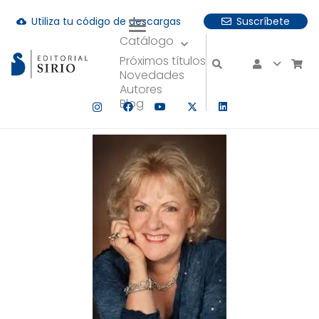
Utiliza tu código de descargas
Suscríbete
cloud_download
Catálogo
uando hay resultados autocompletados, puedes utilizar las fle
Próximos títulos
Novedades
Autores
Blog