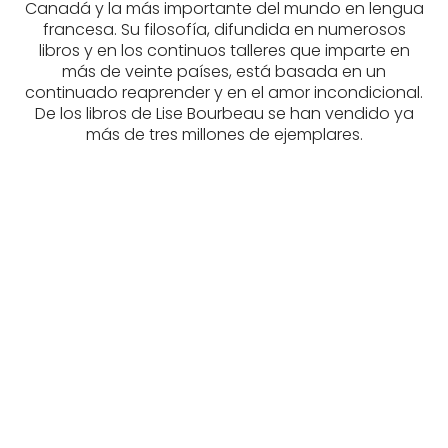
Canadá y la más importante del mundo en lengua
francesa. Su filosofía, difundida en numerosos
libros y en los continuos talleres que imparte en
más de veinte países, está basada en un
continuado reaprender y en el amor incondicional.
De los libros de Lise Bourbeau se han vendido ya
más de tres millones de ejemplares.
BOURBEAU, LISE
BOURBEAU, LISE
tablet_android
tablet_android
eBook
eBook
11,95
€
11,95
€