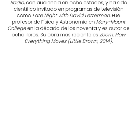
Radio
, con audiencia en ocho estados, y ha sido
científico invitado en programas de televisión
como
Late Night with David Letterman
. Fue
profesor de Física y Astronomía en
Mary-Mount
College
en la década de los noventa y es autor de
ocho libros. Su obra más reciente es
Zoom: How
Everything Moves (Little Brown, 2014).
LANZA, DR.
LANZA, DR.
ROBERT
ROBERT
BERMAN, BOB
BERMAN, BOB
PAVSIC, MATEJ
tablet_android
tablet_android
eBook
eBook
17,95
€
14,95
€