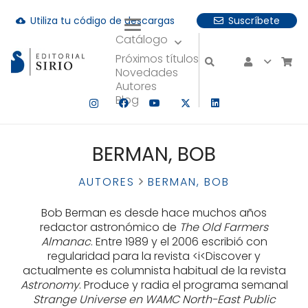
Utiliza tu código de descargas
Suscríbete
cloud_download
Catálogo
uando hay resultados autocompletados, puedes utilizar las fle
Próximos títulos
Novedades
Autores
Blog
BERMAN, BOB
AUTORES
BERMAN, BOB
Bob Berman es desde hace muchos años
redactor astronómico de
The Old Farmers
Almanac
. Entre 1989 y el 2006 escribió con
regularidad para la revista <i<Discover y
actualmente es columnista habitual de la revista
Astronomy
. Produce y radia el programa semanal
Strange Universe en WAMC North-East Public