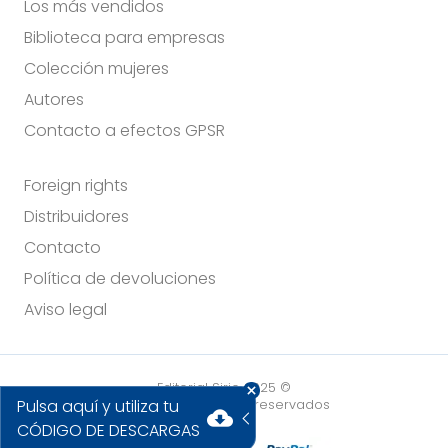
Los más vendidos
Biblioteca para empresas
Colección mujeres
Autores
Contacto a efectos GPSR
Foreign rights
Distribuidores
Contacto
Política de devoluciones
Aviso legal
Editorial Sirio 2025 ©
Pulsa aquí y utiliza tu
Todos los derechos reservados
cloud_download
CÓDIGO DE DESCARGAS