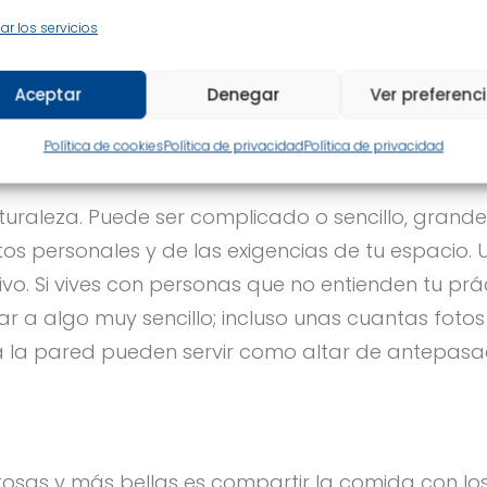
solo en pensar, influirá en el tipo de pensamiento
ar los servicios
 en tus circunstancias materiales. Cuando tu
ravés de un altar físico, tus antepasados tienen 
Aceptar
Denegar
Ver preferenc
Política de cookies
Política de privacidad
Política de privacidad
naturaleza. Puede ser complicado o sencillo, grande
 personales y de las exigencias de tu espacio. U
vo. Si vives con personas que no entienden tu prá
tar a algo muy sencillo; incluso unas cuantas foto
 la pared pueden servir como altar de antepasad
tosas y más bellas es compartir la comida con lo