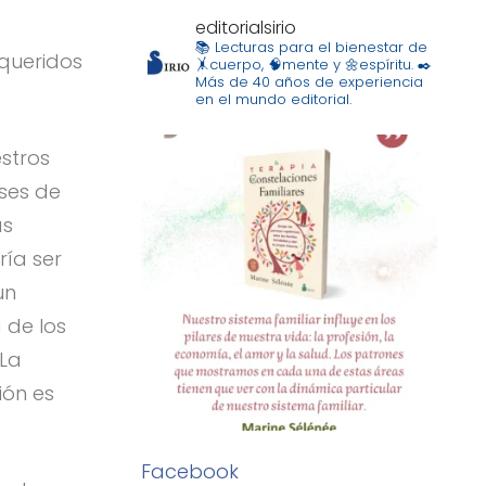
editorialsirio
📚 Lecturas para el bienestar de
 queridos
🤸cuerpo, 🧠mente y 🌼espíritu.
✒️
Más de 40 años de experiencia
en el mundo editorial.
estros
eses de
as
ría ser
un
 de los
 La
ión es
Facebook