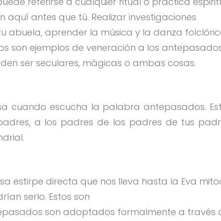
ede referirse a cualquier ritual o práctica espiri
 aquí antes que tú. Realizar investigaciones
tu abuela, aprender la música y la danza folclóric
ños son ejemplos de veneración a los antepasados
eden ser seculares, mágicas o ambas cosas.
ensa cuando escucha la palabra antepasados. Es
padres, a los padres de los padres de tus padre
drial.
estirpe directa que nos lleva hasta la Eva mitoc
ían serlo. Estos son
tepasados son adoptados formalmente a través 