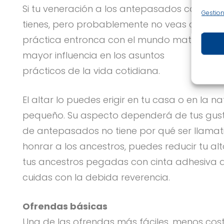
Si tu veneración a los antepasados consiste 
Gestion
tienes, pero probablemente no veas cambios
práctica entronca con el mundo material a t
mayor influencia en los asuntos
prácticos de la vida cotidiana.
El altar lo puedes erigir en tu casa o en la 
pequeño. Su aspecto dependerá de tus gustos
de antepasados no tiene por qué ser llamati
honrar a los ancestros, puedes reducir tu al
tus ancestros pegadas con cinta adhesiva a
cuidas con la debida reverencia.
Ofrendas básicas
Una de las ofrendas más fáciles, menos cos