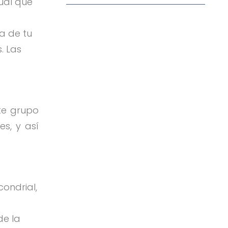
tual que
a de tu
. Las
te grupo
s, y así
ondrial,
de la