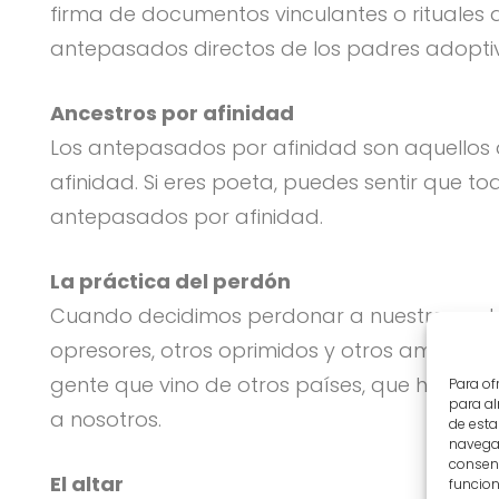
firma de documentos vinculantes o rituales q
antepasados directos de los padres adoptiv
Ancestros por afinidad
Los antepasados por afinidad son aquellos 
afinidad. Si eres poeta, puedes sentir que to
antepasados por afinidad.
La práctica del perdón
Cuando decidimos perdonar a nuestros ante
opresores, otros oprimidos y otros ambas cos
gente que vino de otros países, que hablaba
Para of
para al
a nosotros.
de esta
navegac
consent
El altar
funcion