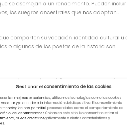
ue se asemejan a un renacimiento. Pueden incluir 
os, los suegros ancestrales que nos adoptan…
que comparten su vocación, identidad cultural u 
dos o algunos de los poetas de la historia son
pasados, puede ser útil recordar que unos fuero
Gestionar el consentimiento de las cookies
as. Todos los linajes ancestrales son diversos e i
 idiomas diferentes y que tal vez no se parecía 
recer las mejores experiencias, utilizamos tecnologías como las cookies
macenar y/o acceder a la información del dispositivo. El consentimiento
s tecnologías nos permitirá procesar datos como el comportamiento de
ión o las identificaciones únicas en este sitio. No consentir o retirar el
imiento, puede afectar negativamente a ciertas características y
es.