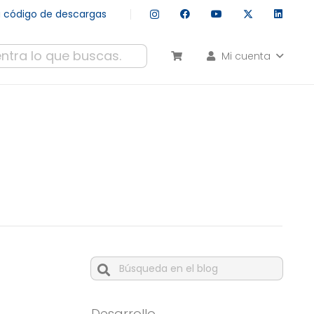
tu código de descargas
Mi cuenta
esultados autocompletados, puedes utilizar las flechas de arr
Cuando hay resultados autocompleta
Desarrollo