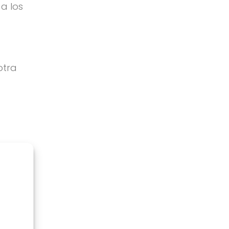
a los
otra
n
ncluyen
en nada