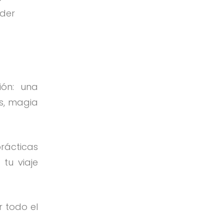
der
ión: una
as, magia
prácticas
tu viaje
 todo el