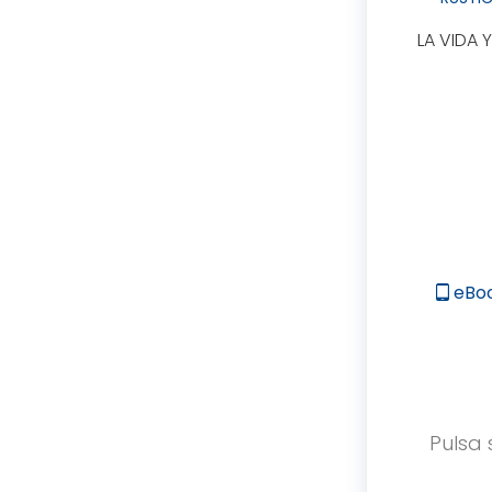
LA VIDA
eBo
tablet_android
Pulsa 