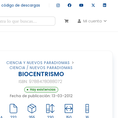
tu código de descargas
Mi cuenta
esultados autocompletados, puedes utilizar las flechas de arr
CIENCIA Y NUEVOS PARADIGMAS
CIENCIA / NUEVOS PARADIGMAS
BIOCENTRISMO
ISBN:
9788478088072
Hay existencias
Fecha de publicación: 13-03-2012
CA
232
355
230
150
16