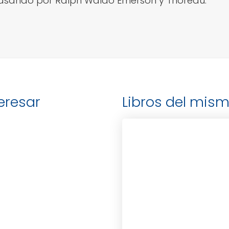
pasando por Ralph Waldo Emerson y Thoreau.
teresar
Libros del mism
LANZA, DR. ROBERT